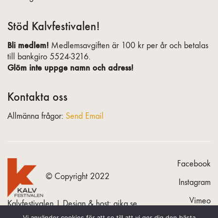
Stöd Kalvfestivalen!
Bli medlem!
Medlemsavgiften är 100 kr per år och betalas
till bankgiro 5524-3216.
Glöm inte uppge namn och adress!
Kontakta oss
Allmänna frågor:
Send Email
Facebook
© Copyright 2022
Instagram
Vimeo
Kalvfestivalen | Design & host:
gika.se
Vi använder cookies för att se till att vi ger dig den bästa