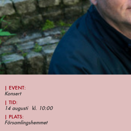
| EVENT:
Konsert
|
TID:
14 augusti
kl.
10:00
|
PLATS:
Församlingshemmet