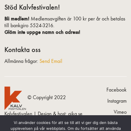
Stöd Kalvfestivalen!
Bli medlem!
Medlemsavgiften är 100 kr per år och betalas
till bankgiro 5524-3216.
Glöm inte uppge namn och adress!
Kontakta oss
Allmänna frågor:
Send Email
Facebook
© Copyright 2022
Instagram
Vimeo
Kalvfestivalen | Design & host:
gika.se
Vi använder cookies för att se till att vi ger dig den bästa
upplevelsen på vår webbplats. Om du fortsätter att använda