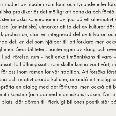
studiet av ritualen som form och tynande eller för
liska praktiker är det möjligt att betrakta och först
sterländska konceptionen av ljud på ett alternativt 
vissa (animistiska) utmarker att ta del av kulturer där
ik profession, utan en integrerad del av tillvaron o
de del, en del som hjälper till att förklara men ock
gheten. Sensibiliteten, hanteringen av klang och öve
 ljud, rörelse, rum – helt enkelt människans tillvaro –
satt förhållningssätt, som skulle kunna varit vårt, 
 för oss inom ramen för vår tradition. Att försöka förs
na och relativt orörda kulturer, är ändå ett möjligt sä
prätta en dialog med det förflutna, men också att b
ent i konsten (och därmed människans) väsen. Det är
 plats, där dörren till Pierluigi Billones poetik står p