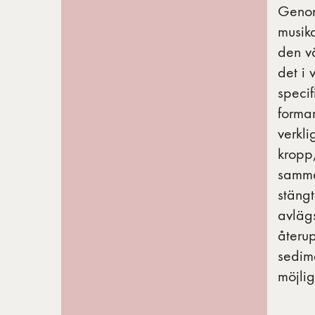
Genom 
musika
den vä
det i 
specif
forman
verkli
kropp,
samman
stängt
avlägs
återup
sedim
möjlig