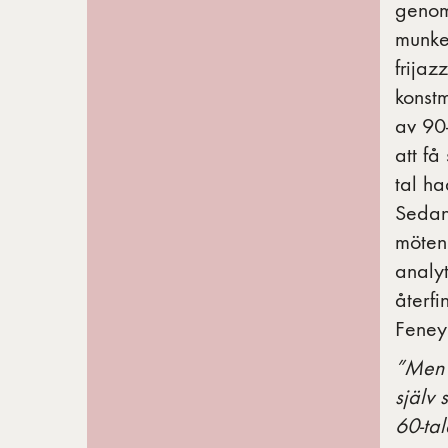
genom 
munke
frijaz
konstm
av 90-
att få
tal ha
Sedan 
möten
analy
återfi
Feney
”Men 
själv 
60-tal