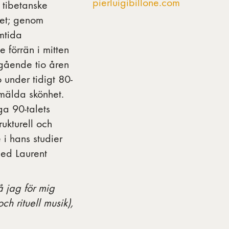
pierluigibillone.com
 tibetanske
het; genom
mtida
e förrän i mitten
egående tio åren
 under tidigt 80-
gmälda skönhet.
ga 90-talets
kturell och
i hans studier
med Laurent
 jag för mig
ch rituell musik),