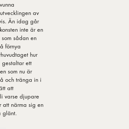
svunna
å utvecklingen av
vis. Än idag går
 konsten inte är en
ch som sådan en
så förnya
rhuvudtaget hur
 gestaltar ett
men som nu är
tå och tränga in i
tt att
li varse djupare
 att närma sig en
å glänt.