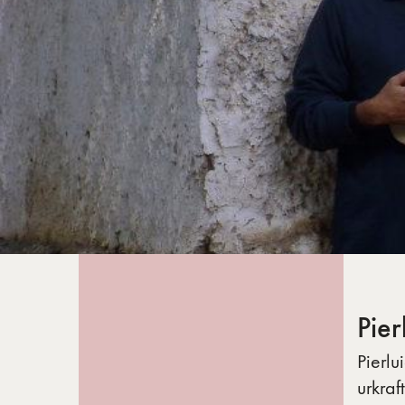
Pier
Pierlu
urkraf