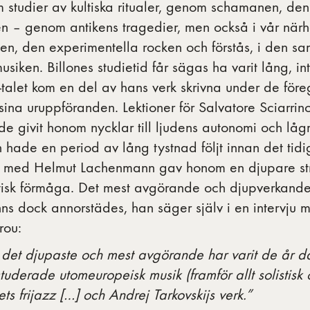
studier av kultiska ritualer, genom schamanen, den
n – genom antikens tragedier, men också i vår när
zen, den experimentella rocken och förstås, i den sa
usiken. Billones studietid får sägas ha varit lång, int
talet kom en del av hans verk skrivna under de för
 sina uruppföranden. Lektioner för Salvatore Sciarrino
de givit honom nycklar till ljudens autonomi och lå
hade en period av lång tystnad följt innan det tidi
 med Helmut Lachenmann gav honom en djupare stru
tisk förmåga. Det mest avgörande och djupverkande 
nns dock annorstädes, han säger själv i en intervju 
rou:
det djupaste och mest avgörande har varit de år då
studerade utomeuropeisk musik (framför allt solistisk o
ets frijazz […] och Andrej Tarkovskijs verk.”