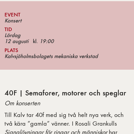
EVENT
Konsert
TID
Lördag
12 augusti
kl.
19:00
PLATS
Kalvsjöholmsbolagets mekaniska verkstad
40F | Semaforer, motorer och speglar
Om konserten
Till Kalv tar 40f med sig två helt nya verk, och
två kära ”gamla” vänner. I Rosali Grankulls
Signalövningar för ringar och människor
har