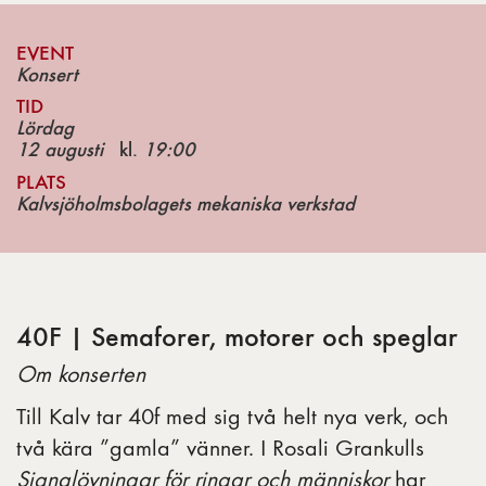
EVENT
Konsert
TID
Lördag
12 augusti
kl.
19:00
PLATS
Kalvsjöholmsbolagets mekaniska verkstad
40F | Semaforer, motorer och speglar
Om konserten
Till Kalv tar 40f med sig två helt nya verk, och
två kära ”gamla” vänner. I Rosali Grankulls
Signalövningar för ringar och människor
har