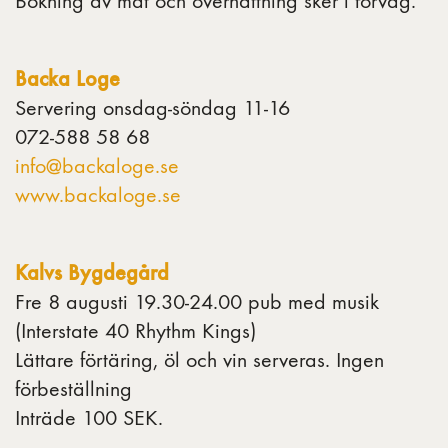
Bokning av mat och övernattning sker i förväg.
Backa Loge
Servering onsdag-söndag 11-16
072-588 58 68
info@backaloge.se
www.backaloge.se
Kalvs Bygdegård
Fre 8 augusti 19.30-24.00 pub med musik
(Interstate 40 Rhythm Kings)
Lättare förtäring, öl och vin serveras. Ingen
förbeställning
Inträde 100 SEK.