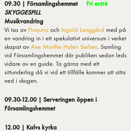
09.30 | Församlingshemmet
Fri entré
SKYGGESPILL
Musikvandring
Vi tas av
Pinquins
och
Ingvild Langgård
med på
en vandring in i ett spekulativt universum i verket
skapat av
Ane Marthe Holen Sørlien
. Samling
vid Församlingshemmet där publiken sedan leds
vidare av en guide. Ta gärna med ett
sittunderlag då vi vid ett tillfälle kommer att sitta
ned i skogen.
09.30-12.00 | Serveringen öppen i
Församlingshemmet
12.00 | Kalvs kyrka