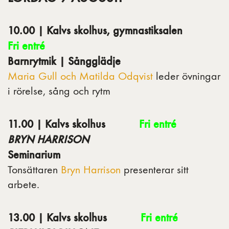
10.00 | Kalvs skolhus, gymnastiksalen
Fri entré
Barnrytmik | Sångglädje
Maria Gull och Matilda Odqvist
leder övningar
i rörelse, sång och rytm
11.00 | Kalvs skolhus
Fri entré
BRYN HARRISON
Seminarium
Tonsättaren
Bryn Harrison
presenterar sitt
arbete.
13.00 | Kalvs skolhus
Fri entré