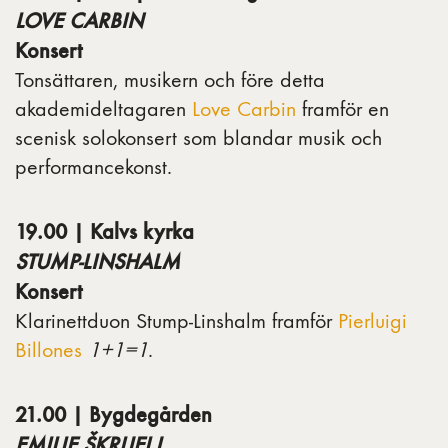
LOVE CARBIN
Konsert
Tonsättaren, musikern och före detta
akademideltagaren
Love Carbin
framför en
scenisk solokonsert som blandar musik och
performancekonst.
19.00 | Kalvs kyrka
STUMP-LINSHALM
Konsert
Klarinettduon Stump-Linshalm framför
Pierluigi
Billones
1+1=1
.
21.00 | Bygdegården
EMILIE ŠKRIJELJ