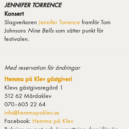
JENNIFER TORRENCE
Konsert
Slagverkaren
Jennifer Torrence
framför Tom
Johnsons
Nine Bells
som sätter punkt för
festivalen.
Med reservation för ändringar
Hemma på Klev gästgiveri
Klevs gästgivaregård 1
512 62 Mårdaklev
070–605 22 64
info@hemmapaklev.se
Facebook:
Hemma på Klev