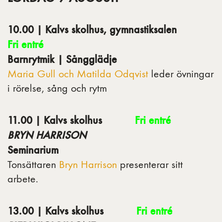
10.00 | Kalvs skolhus, gymnastiksalen
Fri entré
Barnrytmik | Sångglädje
Maria Gull och Matilda Odqvist
leder övningar
i rörelse, sång och rytm
11.00 | Kalvs skolhus
Fri entré
BRYN HARRISON
Seminarium
Tonsättaren
Bryn Harrison
presenterar sitt
arbete.
13.00 | Kalvs skolhus
Fri entré