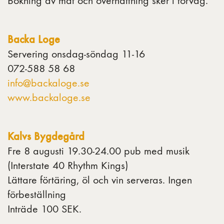
Bokning av mat och övernattning sker i förväg.
Backa Loge
Servering onsdag-söndag 11-16
072-588 58 68
info@backaloge.se
www.backaloge.se
Kalvs Bygdegård
Fre 8 augusti 19.30-24.00 pub med musik
(Interstate 40 Rhythm Kings)
Lättare förtäring, öl och vin serveras. Ingen
förbeställning
Inträde 100 SEK.