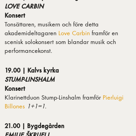
LOVE CARBIN
Konsert
Tonsättaren, musikern och före detta
akademideltagaren
Love Carbin
framför en
scenisk solokonsert som blandar musik och
performancekonst.
19.00 | Kalvs kyrka
STUMP-LINSHALM
Konsert
Klarinettduon Stump-Linshalm framför
Pierluigi
Billones
1+1=1
.
21.00 | Bygdegården
EMILIE ŠKRIJELJ