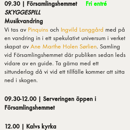
09.30 | Församlingshemmet
Fri entré
SKYGGESPILL
Musikvandring
Vi tas av
Pinquins
och
Ingvild Langgård
med på
en vandring in i ett spekulativt universum i verket
skapat av
Ane Marthe Holen Sørlien
. Samling
vid Församlingshemmet där publiken sedan leds
vidare av en guide. Ta gärna med ett
sittunderlag då vi vid ett tillfälle kommer att sitta
ned i skogen.
09.30-12.00 | Serveringen öppen i
Församlingshemmet
12.00 | Kalvs kyrka