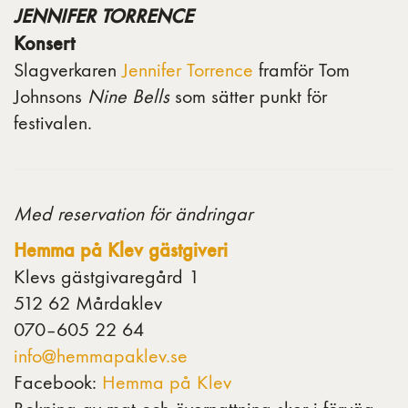
JENNIFER TORRENCE
Konsert
Slagverkaren
Jennifer Torrence
framför Tom
Johnsons
Nine Bells
som sätter punkt för
festivalen.
Med reservation för ändringar
Hemma på Klev gästgiveri
Klevs gästgivaregård 1
512 62 Mårdaklev
070–605 22 64
info@hemmapaklev.se
Facebook:
Hemma på Klev