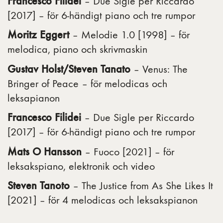
Francesco Filidei
– Due Sigle per Riccardo
[2017] – för 6-händigt piano och tre rumpor
Moritz Eggert
– Melodie 1.0 [1998] – för
melodica, piano och skrivmaskin
Gustav Holst/Steven Tanato
– Venus: The
Bringer of Peace – för melodicas och
leksapianon
Francesco Filidei
– Due Sigle per Riccardo
[2017] – för 6-händigt piano och tre rumpor
Mats O Hansson
– Fuoco [2021] – för
leksakspiano, elektronik och video
Steven Tanoto
– The Justice from As She Likes It
[2021] – för 4 melodicas och leksakspianon