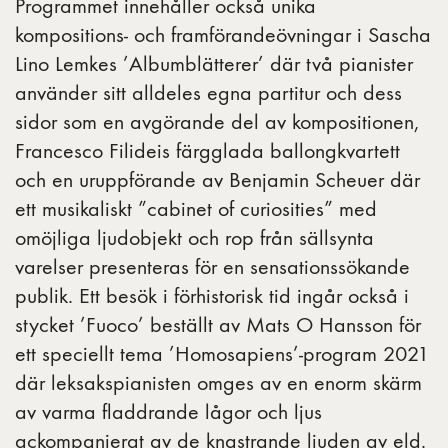
Programmet innehåller också unika
kompositions- och framförandeövningar i Sascha
Lino Lemkes ’Albumblätterer’ där två pianister
använder sitt alldeles egna partitur och dess
sidor som en avgörande del av kompositionen,
Francesco Filideis färgglada ballongkvartett
och en uruppförande av Benjamin Scheuer där
ett musikaliskt ”cabinet of curiosities” med
omöjliga ljudobjekt och rop från sällsynta
varelser presenteras för en sensationssökande
publik. Ett besök i förhistorisk tid ingår också i
stycket ’Fuoco’ beställt av Mats O Hansson för
ett speciellt tema ’Homosapiens’-program 2021
där leksakspianisten omges av en enorm skärm
av varma fladdrande lågor och ljus
ackompanjerat av de knastrande ljuden av eld.