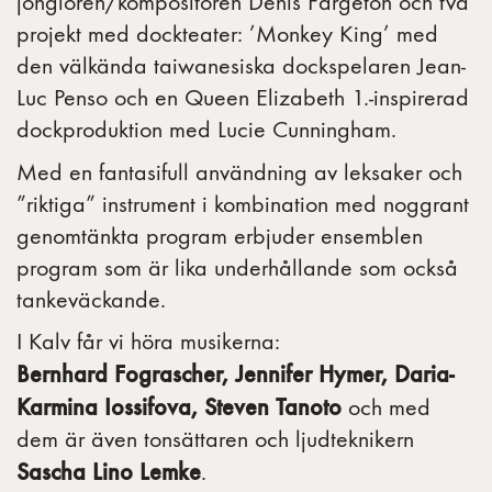
jonglören/kompositören Denis Fargeton och två
projekt med dockteater: ’Monkey King’ med
den välkända taiwanesiska dockspelaren Jean-
Luc Penso och en Queen Elizabeth 1.-inspirerad
dockproduktion med Lucie Cunningham.
Med en fantasifull användning av leksaker och
”riktiga” instrument i kombination med noggrant
genomtänkta program erbjuder ensemblen
program som är lika underhållande som också
tankeväckande.
I Kalv får vi höra musikerna:
Bernhard Fograscher, Jennifer Hymer, Daria-
Karmina Iossifova, Steven Tanoto
och med
dem är även tonsättaren och ljudteknikern
Sascha Lino Lemke
.