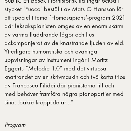
publik. Ett besök i förhistorisk tid ingår också i
stycket ’Fuoco’ beställt av Mats O Hansson för
ett speciellt tema ’Homosapiens’-program 2021
där leksakspianisten omges av en enorm skärm
av varma fladdrande lågor och ljus
ackompanjerat av de knastrande ljuden av eld.
Ytterligare humoristiska och ovanliga
uppvisningar av instrument ingår i Moritz
Eggerts ”Melodie 1.0” med det virtuosa
knattrandet av en skrivmaskin och två korta trios
av Francesco Filidei där pianisterna till och
med behöver framföra några pianopartier med
sina…bakre kroppsdelar…”
Program