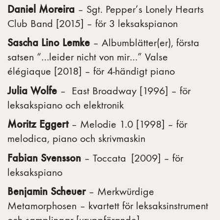
Daniel Moreira
– Sgt. Pepper’s Lonely Hearts
Club Band [2015] – för 3 leksakspianon
Sascha Lino Lemke
– Albumblätter(er), första
satsen “…leider nicht von mir…” Valse
élégiaque [2018] – för 4-händigt piano
Julia Wolfe
– East Broadway [1996] – för
leksakspiano och elektronik
Moritz Eggert
– Melodie 1.0 [1998] – för
melodica, piano och skrivmaskin
Fabian Svensson
– Toccata [2009] – för
leksakspiano
Benjamin Scheuer
​​ – Merkwürdige
Metamorphosen – kvartett för leksaksinstrument