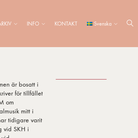
ARKIV
INFO
KONTAKT
Svenska
men är bosatt i
er för tillfället
SM om
lmusik mitt i
ar tidigare varit
ng vid SKH i