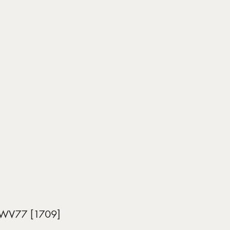
HWV77 [1709]