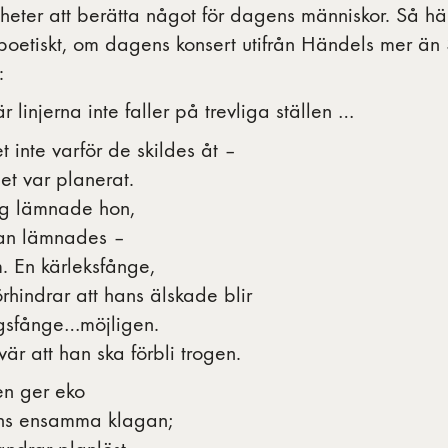
heter att berätta något för dagens människor. Så hä
 poetiskt, om dagens konsert utifrån Händels mer ä
:
r linjerna inte faller på trevliga ställen …
t inte varför de skildes åt –
t var planerat.
g lämnade hon,
an lämnades –
. En kärleksfånge,
rhindrar att hans älskade blir
igsfånge…möjligen.
är att han ska förbli trogen.
en ger eko
hans ensamma klagan;