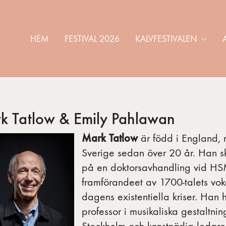
HEM
FESTIVAL 2026
KALVFESTIVALEN
k Tatlow & Emily Pahlawan
Mark Tatlow
är född i England, 
Sverige sedan över 20 år. Han skriv
på en doktorsavhandling vid H
framförandeet av 1700-talets voka
dagens existentiella kriser. Han h
professor i musikaliska gestaltni