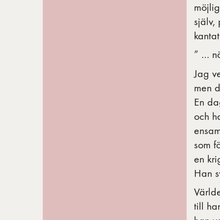
möjlig
själv,
kantat
” … nä
Jag ve
men de
En da
och h
ensam
som fö
en kr
Han sv
Värld
till 