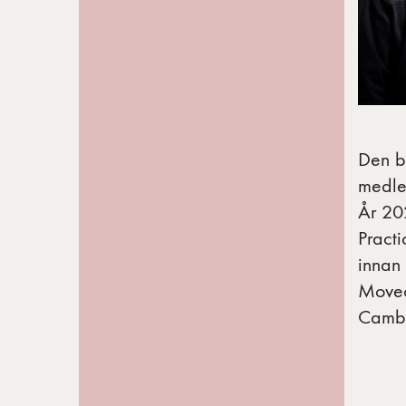
Den br
medle
År 20
Practi
innan 
Moveo
Cambr