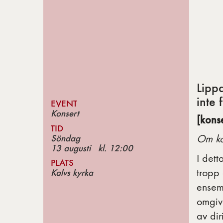
Lipp
inte 
EVENT
Konsert
[kons
TID
Söndag
Om ko
13 augusti
kl.
12:00
I det
PLATS
tropp 
Kalvs kyrka
ensem
omgive
av di