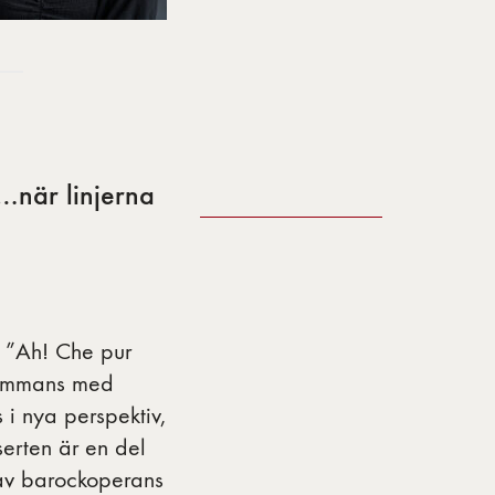
…när linjerna
t ”Ah! Che pur
lsammans med
i nya perspektiv,
erten är en del
 av barockoperans