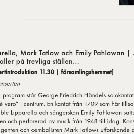
arella, Mark Tatlow och Emily Pahlawan | 
faller på trevliga ställen…
ertintroduktion 11.30 | församlingshemmet]
nserten
ta program står George Friedrich Händels solokanta
è vero” i centrum. En kantat från 1709 som här til
ble Lipparella och sångerskan Emily Pahlawan sätts 
n och perforerad av musik från 1948 till idag. Kons
rigenten och cembalisten Mark Tatlows utforskande