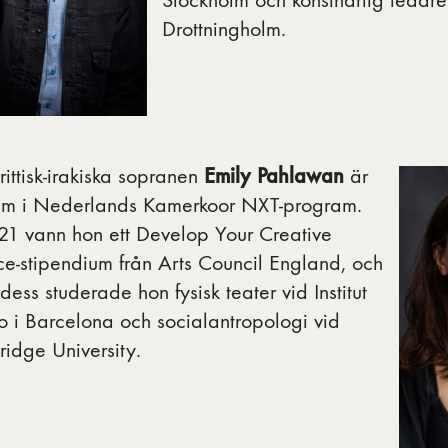
Stockholm och konstnärlig ledare
Drottningholm.
Emily Pahlawan
ittisk-irakiska sopranen
är
m i Nederlands Kamerkoor NXT-program.
21 vann hon ett Develop Your Creative
ce-stipendium från Arts Council England, och
dess studerade hon fysisk teater vid Institut
 i Barcelona och socialantropologi vid
idge University.