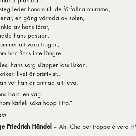
ndrar planlöst.
teg leder honom till de förfallna murarna,
stenar, en gång värmda av solen,
nkta av hans tårar,
tnade hans passion.
ommer att vara trogen,
m hon finns inte längre.
es, hans sorg släpper loss ilskan.
riker: livet är orättvist…
an vet han är ämnad att leva.
nns bara en väg:
nom kärlek söka hopp i tro.”
ram
e Friedrich Händel
– Ah! Che per troppo è vero 