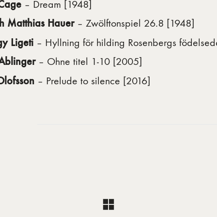
 Cage
– Dream [1948]
h Matthias Hauer
– Zwölftonspiel 26.8 [1948]
y Ligeti
– Hyllning för hilding Rosenbergs födelse
 Ablinger
– Ohne titel 1-10 [2005]
Olofsson
– Prelude to silence [2016]