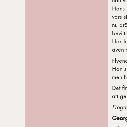
han va
Hans s
vars 
nu drä
bevit
Han k
även o
Flyend
Han sk
men h
Det fi
att ge
Prog
Georg