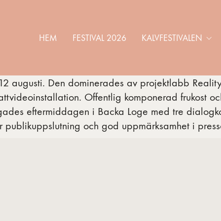
HEM
FESTIVAL 2026
KALVFESTIVALEN
2 augusti. Den dominerades av projektlabb Reality
nattvideoinstallation. Offentlig komponerad frukost o
gades eftermiddagen i Backa Loge med tre dialogko
r publikuppslutning och god uppmärksamhet i pressen