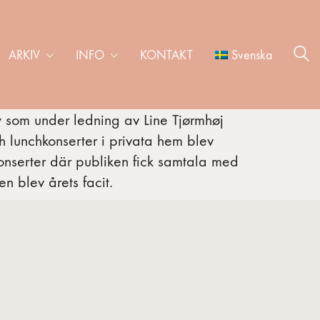
ARKIV
INFO
KONTAKT
Svenska
 som under ledning av Line Tjørmhøj
ch lunchkonserter i privata hem blev
nserter där publiken fick samtala med
 blev årets facit.