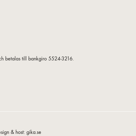
h betalas till bankgiro 5524-3216.
sign & host:
gika.se