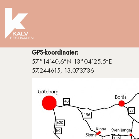
GPS-koordinater:
57°14’40.6″N 13°04’25.5″E
57.244615, 13.073736