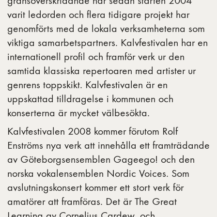
gränsöverskridande har sedan starten 2004
varit ledorden och flera tidigare projekt har
genomförts med de lokala verksamheterna som
viktiga samarbetspartners. Kalvfestivalen har en
internationell profil och framför verk ur den
samtida klassiska repertoaren med artister ur
genrens toppskikt. Kalvfestivalen är en
uppskattad tilldragelse i kommunen och
konserterna är mycket välbesökta.
Kalvfestivalen 2008 kommer förutom Rolf
Enströms nya verk att innehålla ett framträdande
av Göteborgsensemblen Gageego! och den
norska vokalensemblen Nordic Voices. Som
avslutningskonsert kommer ett stort verk för
amatörer att framföras. Det är The Great
Learning av Cornelius Cardew, och