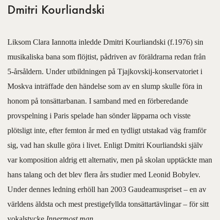
Dmitri Kourliandski
Liksom Clara Iannotta inledde Dmitri Kourliandski (f.1976) sin
musikaliska bana som flöjtist, pådriven av föräldrarna redan från
5-årsåldern. Under utbildningen på Tjajkovskij-konservatoriet i
Moskva inträffade den händelse som av en slump skulle föra in
honom på tonsättarbanan. I samband med en förberedande
provspelning i Paris spelade han sönder läpparna och visste
plötsligt inte, efter femton år med en tydligt utstakad väg framför
sig, vad han skulle göra i livet. Enligt Dmitri Kourliandski själv
var komposition aldrig ett alternativ, men på skolan upptäckte man
hans talang och det blev flera års studier med Leonid Bobylev.
Under dennes ledning erhöll han 2003 Gaudeamuspriset – en av
världens äldsta och mest prestigefyllda tonsättartävlingar – för sitt
vokalstycke
Innermost man
.