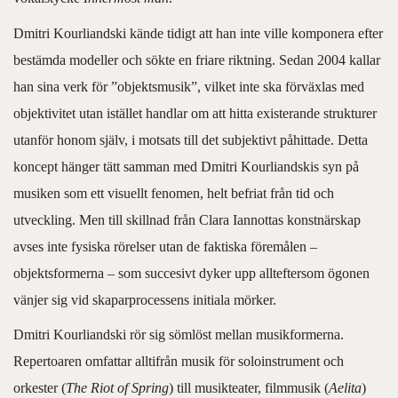
Dmitri Kourliandski kände tidigt att han inte ville komponera efter
bestämda modeller och sökte en friare riktning. Sedan 2004 kallar
han sina verk för ”objektsmusik”, vilket inte ska förväxlas med
objektivitet utan istället handlar om att hitta existerande strukturer
utanför honom själv, i motsats till det subjektivt påhittade. Detta
koncept hänger tätt samman med Dmitri Kourliandskis syn på
musiken som ett visuellt fenomen, helt befriat från tid och
utveckling. Men till skillnad från Clara Iannottas konstnärskap
avses inte fysiska rörelser utan de faktiska föremålen –
objektsformerna – som succesivt dyker upp allteftersom ögonen
vänjer sig vid skaparprocessens initiala mörker.
Dmitri Kourliandski rör sig sömlöst mellan musikformerna.
Repertoaren omfattar alltifrån musik för soloinstrument och
orkester (
The Riot of Spring
) till musikteater, filmmusik (
Aelita
)