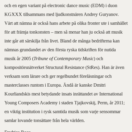
och en egen variant på electronic dance music (EDM) i duon
KGXXX tillsammans med ljudkonstnären Andrey Guryanov.
Värt att nämna är också hans arbete på olika fronter ute i samhället
för att främja tonkonsten – men så menar han ju också att musik
inte går att särskilja från livet. Bland de många bedrifterna kan
nämnas grundandet av den första ryska tidskriften för nutida
musik år 2005 (
Tribune of Contemporary Music
) och
kompositörsnätverket Structural Resistance (StRes). Han är även
verksam som lärare och ger regelbundet föreläsningar och
masterclasses runtom i Europa. Ändå är kanske Dmitri
Kourliandskis mest betydande insats inrättandet av International
Young Composers Academy i staden Tjajkovskij, Perm, år 2011;
en viktig institution i rysk samtida musik som varje sensommar
samlar lovande tonsättare från hela världen.